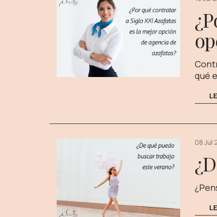
¿P
op
Contr
qué e
L
08 Jul
¿D
¿Pens
L