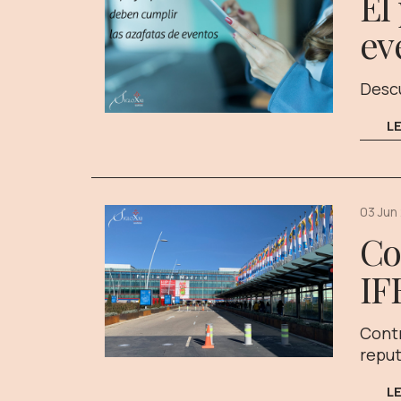
El
ev
Descu
L
03 Jun
Co
IF
Contr
reput
L