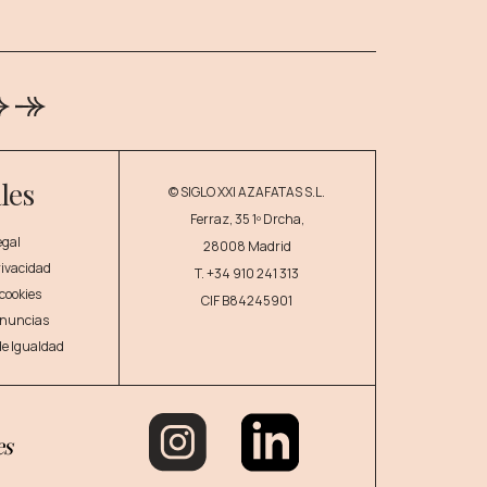
les
© SIGLO XXI AZAFATAS S.L.
Ferraz, 35 1º Drcha,
egal
28008 Madrid
privacidad
T.
+34 910 241 313
 cookies
CIF B84245901
enuncias
 de Igualdad
es