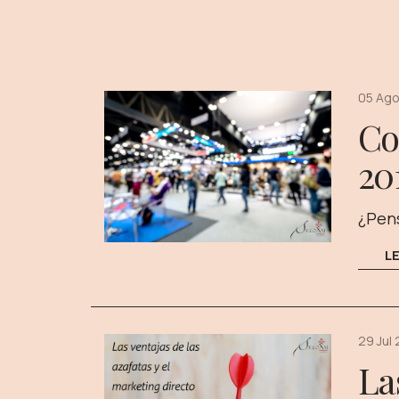
05 Ago
Co
20
¿Pens
L
29 Jul
La