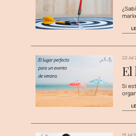
¿Sabí
marke
L
22 Jul
El
Si es
organ
L
15 Jul 