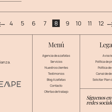
4
5
6
7
8
9
10
11
12
Menú
Lega
Agencia de azafatas
Aviso l
ianza.
Servicios
Política de 
Nuestros clientes
Política de
Testimonios
Canal de d
Blog Azafatas
Solicitar Plan
Contacto
Ofertas de trabajo
Síguenos en
redes social