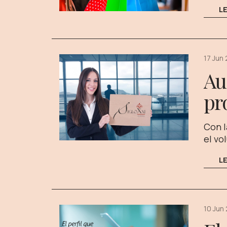
L
17 Jun
Au
pr
Con l
el vo
L
10 Jun