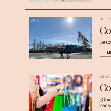
01 Jul 
Co
Descu
L
24 Jun
Co
¿Quie
neces