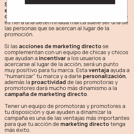
Siglo XXI Azafatas
trabaja con diferentes
equipos de azafatas y azafatos
para realizar
campañas de marketing directo
. El usuario que
es fiel a una determinada marca suele ser una de
las personas que se acercan al lugar de la
promoción.
Si las
acciones de marketing directo
se
complementan con un equipo de chicas y chicos
que ayudan a
incentivar
a los usuarios a
acercarse al lugar de la acción, será un punto
muy positivo para tu marca. Esta
ventaja
ayuda a
“humanizar” tu marca y a darle
personalización
,
además la
proactividad
de las promotoras y
promotores dará mucho más dinamismo a la
campaña de marketing directo
.
Tener un equipo de promotoras y promotores a
tu disposición y que ayuden a dinamizar la
campaña es una de las ventajas más importantes
para que tu acción de
marketing directo
tenga
más éxito.