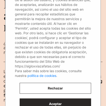
Las ventajas de las
de aceptarlas, analizarán sus hábitos de
navegación, así como el uso del sitio web en
azafatas y el
general para recopilar estadísticas que
permitirán la mejora de nuestros servicios y
marketing directo
mostrarte contenido útil. Al hacer clic en
'Permitir', usted acepta todas las cookies del sitio
web. Por otro lado, si hace clic en 'Gestionar las
cookies', podrá configurar y aceptar el tipo de
¿Sabías que un buen equipo de azafatas y
cookies que se instalarán en su navegador o
azafatos puede ayudarte con tu campaña de
rechazar el uso de todas ellas, sin perjuicio de
marketing? ¡Te lo contamos todo!
que existen cookies de obligatoria aceptación,
debido a que son necesarias para el correcto
funcionamiento del Sitio Web de
https://sigloxxiazafatas.com/
Las acciones del
marketing directo
se realizan
Para saber más sobre las cookies, consulte
en contacto directo e inmediato con los propios
nuestra
política de cookies
.
consumidores y el público objetivo. El
marketing
directo
se realiza para dar a conocer o
Rechazar
presentar un producto o servicio nuevo o para
fidelizar
a nuevos clientes con la
marca/producto.
Aceptar