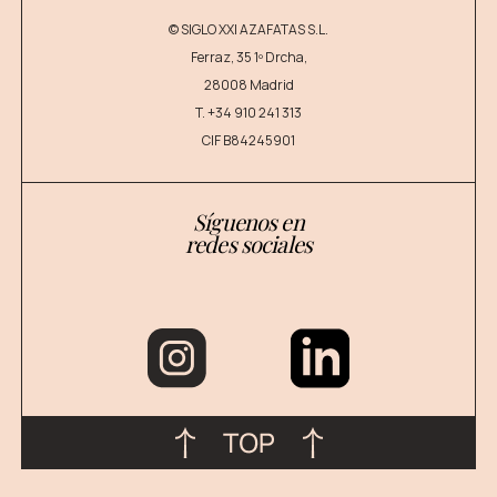
© SIGLO XXI AZAFATAS S.L.
Ferraz, 35 1º Drcha,
28008 Madrid
T.
+34 910 241 313
CIF B84245901
Síguenos en
redes sociales