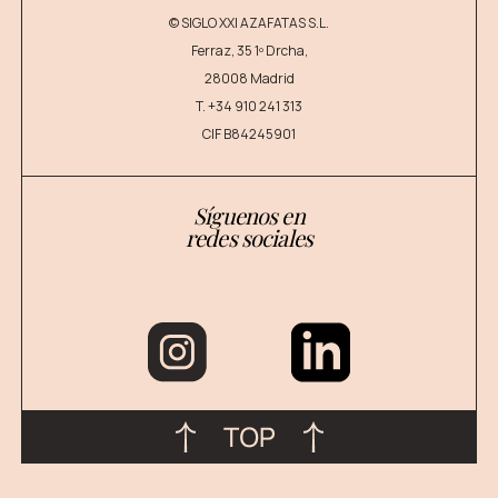
© SIGLO XXI AZAFATAS S.L.
Ferraz, 35 1º Drcha,
28008 Madrid
T.
+34 910 241 313
CIF B84245901
Síguenos en
redes sociales