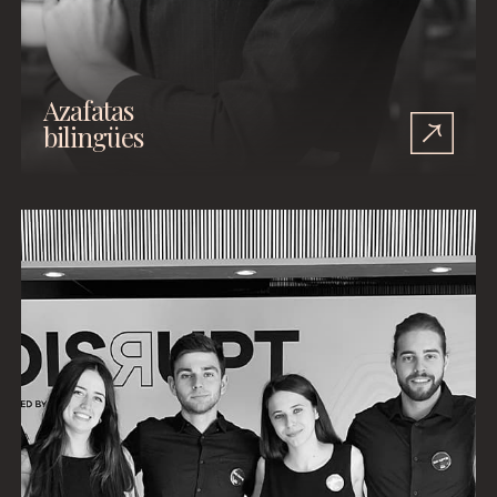
Azafatas
bilingües