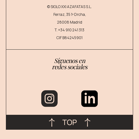
© SIGLO XXI AZAFATAS S.L.
Ferraz, 35 1º Drcha,
28008 Madrid
T.
+34 910 241 313
CIF B84245901
Síguenos en
redes sociales