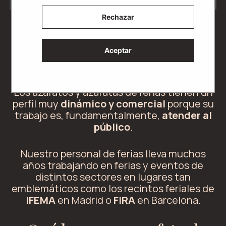
Rechazar
¿Qué es una azafata de
Aceptar
feria?
Los azafatos y azafatas de ferias tienen un
perfil muy
dinámico y comercial
porque su
trabajo es, fundamentalmente,
atender al
público
.
Nuestro personal de ferias lleva muchos
años trabajando en ferias y eventos de
distintos sectores en lugares tan
emblemáticos como los recintos feriales de
IFEMA
en Madrid o
FIRA
en Barcelona.