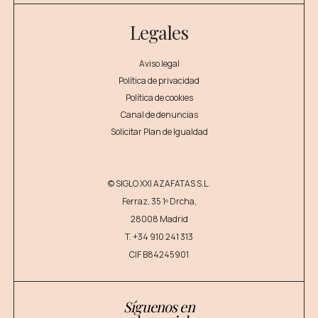
Legales
Aviso legal
Política de privacidad
Política de cookies
Canal de denuncias
Solicitar Plan de Igualdad
© SIGLO XXI AZAFATAS S.L.
Ferraz, 35 1º Drcha,
28008 Madrid
T.
+34 910 241 313
CIF B84245901
Síguenos en