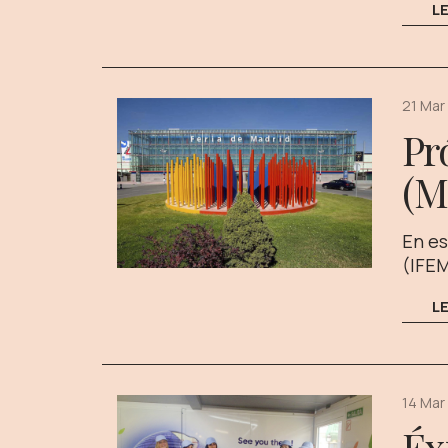
L
21 Mar
Pr
(M
En es
(IFEM
L
14 Mar
Éx