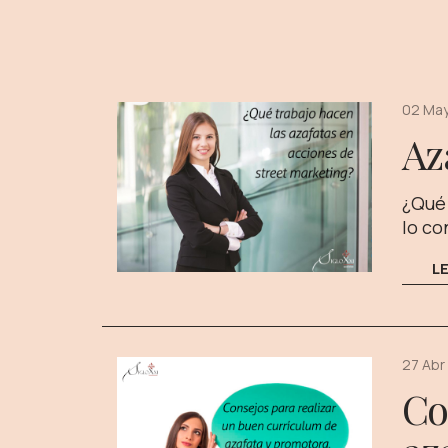
02 May
Az
¿Qué 
lo co
L
27 Abr
Co