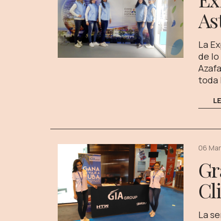
As
La Ex
de lo
Azafa
toda 
L
06 Mar
Gr
Cl
La se