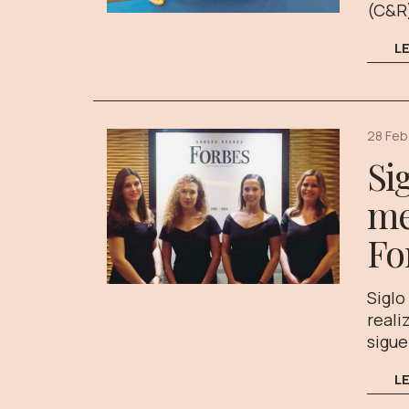
(C&R)
L
28 Feb
Si
me
Fo
Siglo
reali
sigue
L