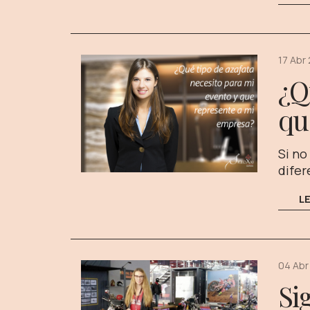
17 Abr
¿Q
qu
Si no
difer
L
04 Abr
Si