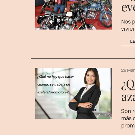
ev
Nos p
vivie
L
28 Mar
¿Q
az
Son r
más q
promo