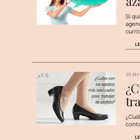
az
Si qu
agenc
currí
L
20 Abr
¿C
tr
¿Cuál
conta
L