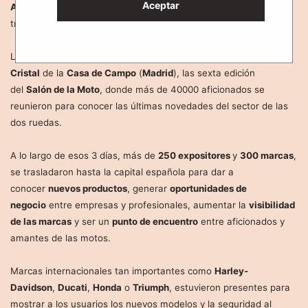
Aceptar
Azafatas
se pusieron el casco y su chaqueta motera para
trabajar en
MotoMadrid
, el
Salón comercial de la Motocicleta
.
Los días 24, 25 y 26 de marzo se celebró en el
Pabellón de
Cristal
de la
Casa de Campo
(
Madrid
), las sexta edición
del
Salón de la Moto
, donde más de 40000 aficionados se
reunieron para conocer las últimas novedades del sector de las
dos ruedas.
A lo largo de esos 3 días, más de
250 expositores
y
300 marcas
,
se trasladaron hasta la capital española para dar a
conocer
nuevos productos
, generar
oportunidades de
negocio
entre empresas y profesionales, aumentar la
visibilidad
de las marcas
y ser un
punto de encuentro
entre aficionados y
amantes de las motos.
Marcas internacionales tan importantes como
Harley-
Davidson
,
Ducati
,
Honda
o
Triumph
, estuvieron presentes para
mostrar a los usuarios los nuevos modelos y la seguridad al