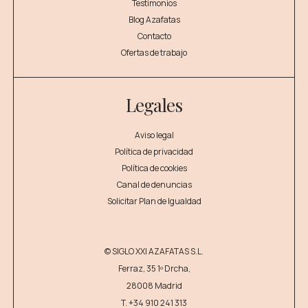
Testimonios
Blog Azafatas
Contacto
Ofertas de trabajo
Legales
Aviso legal
Política de privacidad
Política de cookies
Canal de denuncias
Solicitar Plan de Igualdad
© SIGLO XXI AZAFATAS S.L.
Ferraz, 35 1º Drcha,
28008 Madrid
T.
+34 910 241 313