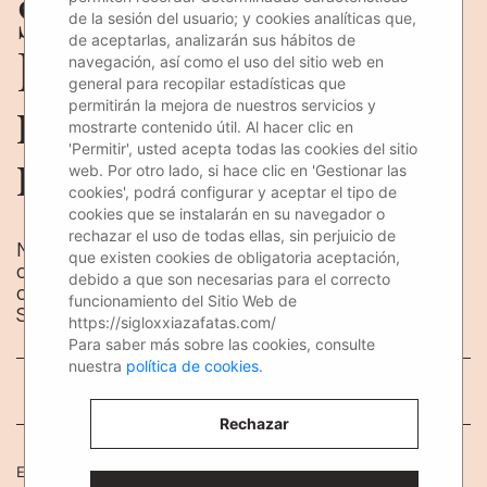
Siglo XXI Azafatas en
de la sesión del usuario; y cookies analíticas que,
de aceptarlas, analizarán sus hábitos de
MotoMadrid, el
navegación, así como el uso del sitio web en
general para recopilar estadísticas que
mayor evento de
permitirán la mejora de nuestros servicios y
mostrarte contenido útil. Al hacer clic en
motos de España
'Permitir', usted acepta todas las cookies del sitio
web. Por otro lado, si hace clic en 'Gestionar las
cookies', podrá configurar y aceptar el tipo de
cookies que se instalarán en su navegador o
rechazar el uso de todas ellas, sin perjuicio de
Nos ponemos las chaquetas moteras y los
que existen cookies de obligatoria aceptación,
cascos, y te contamos todo lo que nuestras
debido a que son necesarias para el correcto
chicas vivieron y trabajaron en MotoMadrid, el
funcionamiento del Sitio Web de
Salón Comercial de la Motocicleta.
https://sigloxxiazafatas.com/
Para saber más sobre las cookies, consulte
nuestra
política de cookies
.
Rechazar
El último fin de semana de marzo, nuestras chicas de
Siglo XXI