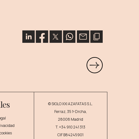
les
© SIGLO XXI AZAFATAS S.L.
Ferraz, 35 1º Drcha,
egal
28008 Madrid
privacidad
T.
+34 910 241 313
 cookies
CIF B84245901