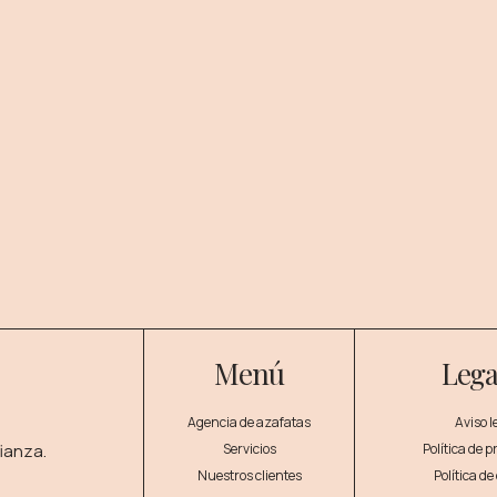
Menú
Lega
Agencia de azafatas
Aviso l
ianza.
Servicios
Política de 
Nuestros clientes
Política de