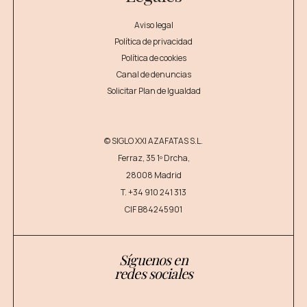
Aviso legal
Política de privacidad
Política de cookies
Canal de denuncias
Solicitar Plan de Igualdad
© SIGLO XXI AZAFATAS S.L.
Ferraz, 35 1º Drcha,
28008 Madrid
T.
+34 910 241 313
CIF B84245901
Síguenos en
redes sociales