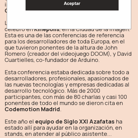
importantes a nivel nacional e internacional, la
Aceptar
Codemotion Madrid
.
La
VII Edición de Codemotion Madrid
, se
celebró en
Kinépolis
, en la Ciudad de la imagen.
Esta es una de las conferencias de referencia
para los desarrolladores de toda Europa, en el
que tuvieron ponentes de la altura de John
Romero (creador del videojuego DOOM), y David
Cuartielles, co-fundador de Arduino.
Esta conferencia estaba dedicada sobre todo a
desarrolladores, profesionales, apasionados de
las nuevas tecnologías y empresas dedicadas al
desarrollo tecnológico. Más de 2000
participantes, con más de 80 charlas y casi 100
ponentes de todo el mundo se dieron cita en
Codemotion Madrid
.
Este año el
equipo de Siglo XXI Azafatas
ha
estado allí para ayudar en la organización, en
stands, en atender al público asistente...