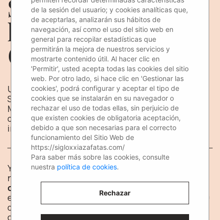
Siglo XXI Azafatas en
de la sesión del usuario; y cookies analíticas que,
de aceptarlas, analizarán sus hábitos de
la VII Edición de
navegación, así como el uso del sitio web en
general para recopilar estadísticas que
Codemotion Madrid
permitirán la mejora de nuestros servicios y
mostrarte contenido útil. Al hacer clic en
'Permitir', usted acepta todas las cookies del sitio
web. Por otro lado, si hace clic en 'Gestionar las
Uno de nuestro equipos de chicas y chicos de
cookies', podrá configurar y aceptar el tipo de
Siglo XXI Azafatas estuvo en la Codemotion
cookies que se instalarán en su navegador o
Madrid, una de las ferias más importantes de
rechazar el uso de todas ellas, sin perjuicio de
desarrolladores y tecnología a nivel
que existen cookies de obligatoria aceptación,
internacional.
debido a que son necesarias para el correcto
funcionamiento del Sitio Web de
https://sigloxxiazafatas.com/
Para saber más sobre las cookies, consulte
Ya casi estamos finalizando el año 2018, pero
nuestra
política de cookies
.
nosotras seguimos a tope con un montón de
congresos
,
eventos
y
ferias
. Precisamente, el
Rechazar
equipo de
Siglo XXI Azafatas
trabajó los días 30
de noviembre y 1 de diciembre en una de las
conferencias de desarrolladores más