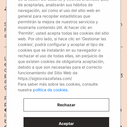
Azafatas para Fitur
de aceptarlas, analizarán sus hábitos de
navegación, así como el uso del sitio web en
general para recopilar estadísticas que
permitirán la mejora de nuestros servicios y
Si eres una de las empresas que van a trabajar en
mostrarte contenido útil. Al hacer clic en
Fitur 2019, necesitas de un buen equipo de
'Permitir', usted acepta todas las cookies del sitio
azafatas que den la mejor imagen de tu marca.
web. Por otro lado, si hace clic en 'Gestionar las
cookies', podrá configurar y aceptar el tipo de
cookies que se instalarán en su navegador o
rechazar el uso de todas ellas, sin perjuicio de
La
Feria Internacional de Turismo 2019
(
Fitur
)
que existen cookies de obligatoria aceptación,
está a la vuelta de la esquina, y ya se van
debido a que son necesarias para el correcto
calentando los motores para tener todo a punto
funcionamiento del Sitio Web de
para el gran día. Este año
FITUR
se celebra del 23
https://sigloxxiazafatas.com/
al 27 de enero de 2019 y viene cargado de
Para saber más sobre las cookies, consulte
grandes novedades.
nuestra
política de cookies
.
Por eso, en
Siglo XXI Azafatas
estamos ya
preparando todo para esas fechas. Un buen
Rechazar
equipo de azafatas de feria en Fitur
hará que la
imagen de tu empresa se realce y se vea
beneficiada en gran cantidad de aspectos. La
Aceptar
contratación de una agencia de azafatas para