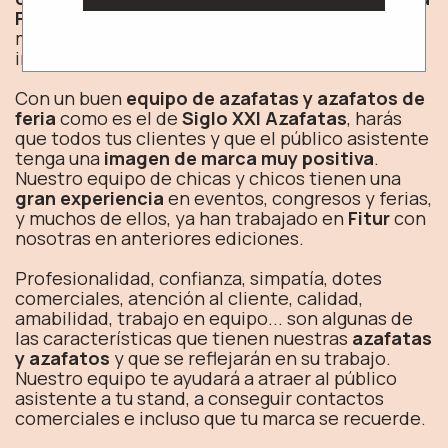
Fitur
es uno de los puntos clave para que tu
marca se vea reconocida y que el público tenga
interés.
Con un buen
equipo de azafatas y azafatos de
feria
como es el de
Siglo XXI Azafatas
, harás
que todos tus clientes y que el público asistente
tenga una
imagen de marca muy positiva
.
Nuestro equipo de chicas y chicos tienen una
gran experiencia
en eventos, congresos y ferias,
y muchos de ellos, ya han trabajado en
Fitur
con
nosotras en anteriores ediciones.
Profesionalidad, confianza, simpatía, dotes
comerciales, atención al cliente, calidad,
amabilidad, trabajo en equipo... son algunas de
las características que tienen nuestras
azafatas
y azafatos
y que se reflejarán en su trabajo.
Nuestro equipo te ayudará a atraer al público
asistente a tu stand, a conseguir contactos
comerciales e incluso que tu marca se recuerde.