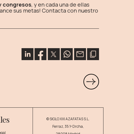
 y congresos
, y en cada una de ellas
cance sus metas! Contacta con nuestro
les
© SIGLO XXI AZAFATAS S.L.
Ferraz, 35 1º Drcha,
egal
28008 Madrid