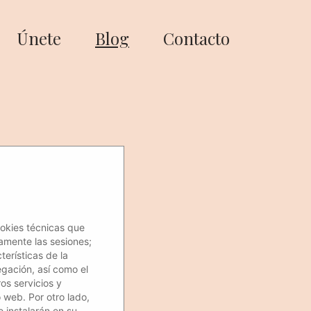
Únete
Blog
Contacto
ookies técnicas que
amente las sesiones;
erísticas de la
egación, así como el
os servicios y
o web. Por otro lado,
e instalarán en su