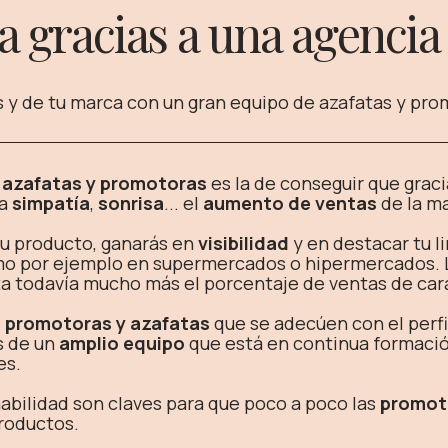
a gracias a una agencia
s y de tu marca con un gran equipo de azafatas y pro
 azafatas y promotoras
es la de conseguir que graci
la
simpatía
,
sonrisa
... el
aumento de ventas
de la ma
tu producto, ganarás en
visibilidad
y en destacar tu l
mo por ejemplo en supermercados o hipermercados. L
 todavía mucho más el porcentaje de ventas de cara 
 promotoras y azafatas
que se adecúen con el perfi
 de un
amplio equipo
que está en continua formación
es.
amabilidad son claves para que poco a poco las
promot
productos.