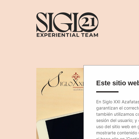
Este sitio web
En Siglo XXI Azafatas
garantizan el correc
también utilizamos c
sesión del usuario; y
uso del sitio web en 
mostrarte contenido út
si hace clic en 'Gest