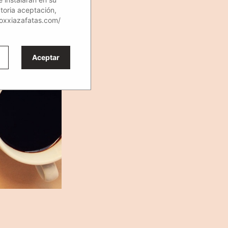
atoria aceptación,
loxxiazafatas.com/
Aceptar