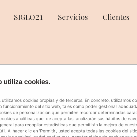
21
SIGLO
Servicios
Clientes
 utiliza cookies.
 utilizamos cookies propias y de terceros. En concreto, utilizamos c
to funcionamiento del sitio web, tales como poder gestionar adecuad
ookies de personalización que permiten recordar determinadas caract
 cookies analíticas que, de aceptarlas, analizarán sus hábitos de nav
general para recopilar estadísticas que permitirán la mejora de nuestr
il. Al hacer clic en 'Permitir', usted acepta todas las cookies del siti
ionar las cookies', podrá configurar y aceptar el tipo de cookies que s