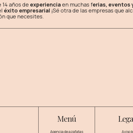
 14 años de
experiencia
en muchas f
erias, eventos
el
éxito empresarial
¡Sé otra de las empresas que al
ón que necesites.
Menú
Lega
Agencia de azafatas
Aviso l