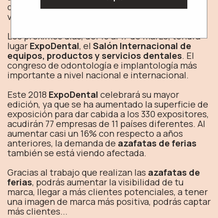
de la marca a la que se representa e incluso, a
veces, de hacer labores comerciales.
Los próximos días, del 15 al 17 de marzo, tendrá
lugar
ExpoDental
, el
Salón Internacional de
equipos, productos y servicios dentales
. El
congreso de odontología e implantología más
importante a nivel nacional e internacional.
Este 2018
ExpoDental
celebrará su mayor
edición, ya que se ha aumentado la superficie de
exposición para dar cabida a los 330 expositores,
acudirán 77 empresas de 11 países diferentes. Al
aumentar casi un 16% con respecto a años
anteriores, la demanda de
azafatas de ferias
también se está viendo afectada.
Gracias al trabajo que realizan las
azafatas de
ferias
, podrás aumentar la visibilidad de tu
marca, llegar a más clientes potenciales, a tener
una imagen de marca más positiva, podrás captar
más clientes...