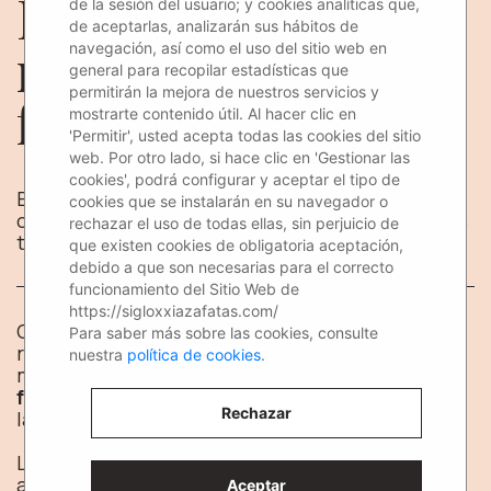
Encuentra las
de la sesión del usuario; y cookies analíticas que,
de aceptarlas, analizarán sus hábitos de
mejores azafatas de
navegación, así como el uso del sitio web en
general para recopilar estadísticas que
permitirán la mejora de nuestros servicios y
ferias para IFEMA
mostrarte contenido útil. Al hacer clic en
'Permitir', usted acepta todas las cookies del sitio
web. Por otro lado, si hace clic en 'Gestionar las
cookies', podrá configurar y aceptar el tipo de
Encuentra las mejores azafatas de ferias para
cookies que se instalarán en su navegador o
cualquier evento en IFEMA ¡En Siglo XXI Azafatas
rechazar el uso de todas ellas, sin perjuicio de
tenemos el mejor equipo!
que existen cookies de obligatoria aceptación,
debido a que son necesarias para el correcto
funcionamiento del Sitio Web de
https://sigloxxiazafatas.com/
Casi cada semana se realizan eventos en el
Para saber más sobre las cookies, consulte
recinto ferial de
Ifema
(Madrid). Y en la gran
nuestra
política de cookies
.
mayoría de ellos, se necesitan
azafatas de
ferias
para cubrir determinados puestos
Rechazar
laborales.
Las
azafatas de ferias
son las que se dedican a
atender al público asistente, a estar en un stand
Aceptar