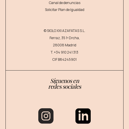
Canal de denuncias
Solicitar Plan de Igualdad
© SIGLO XXI AZAFATAS S.L.
Ferraz, 35 1º Drcha,
28008 Madrid
T.
+34 910 241 313
CIF B84245901
Síguenos en
redes sociales