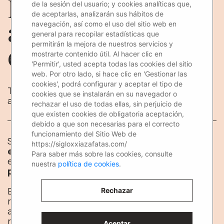
La importancia de
de la sesión del usuario; y cookies analíticas que,
de aceptarlas, analizarán sus hábitos de
acreditar en tu
navegación, así como el uso del sitio web en
general para recopilar estadísticas que
permitirán la mejora de nuestros servicios y
evento con azafatas
mostrarte contenido útil. Al hacer clic en
'Permitir', usted acepta todas las cookies del sitio
web. Por otro lado, si hace clic en 'Gestionar las
cookies', podrá configurar y aceptar el tipo de
Te contamos cómo elegir al mejor personal que
cookies que se instalarán en su navegador o
ayude a la acreditación en tu evento.
rechazar el uso de todas ellas, sin perjuicio de
que existen cookies de obligatoria aceptación,
debido a que son necesarias para el correcto
funcionamiento del Sitio Web de
Si estás en plena
organización de tu próximo
https://sigloxxiazafatas.com/
evento
,
promoción
o
feria
, y estás indeciso con
Para saber más sobre las cookies, consulte
el tema de la
organización y contratación de
nuestra
política de cookies
.
personal
, estás en el artículo adecuado.
En ocasiones, el tema de la organización,
Rechazar
recepción de invitados y acreditación de los
asistentes se deja para lo último, pero en
realidad es tan
importante
como cualquier otro
Aceptar