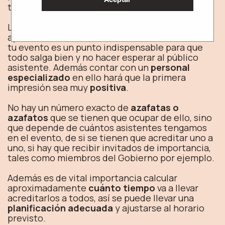
tema.
La
contratación de un equipo de azafatas
que
ayuden a
acreditar o recibir a los invitados
en
tu evento es un punto indispensable para que
todo salga bien y no hacer esperar al público
asistente. Además contar con un
personal
especializado
en ello hará que la primera
impresión sea muy
positiva
.
No hay un número exacto de
azafatas o
azafatos
que se tienen que ocupar de ello, sino
que depende de cuántos asistentes tengamos
en el evento, de si se tienen que acreditar uno a
uno, si hay que recibir invitados de importancia,
tales como miembros del Gobierno por ejemplo.
Además es de vital importancia calcular
aproximadamente
cuánto tiempo
va a llevar
acreditarlos a todos, así se puede llevar una
planificación adecuada
y ajustarse al horario
previsto.