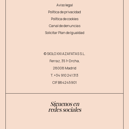
Aviso legal
Política de privacidad
Política de cookies
Canal de denuncias
Solicitar Plan de Igualdad
© SIGLO XXI AZAFATAS S.L.
Ferraz, 35 1º Drcha,
28008 Madrid
T.
+34 910 241 313
CIF B84245901
Síguenos en
redes sociales