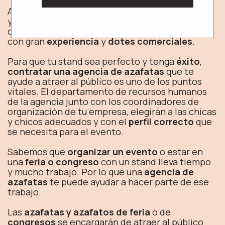
Además de tener un stand que llame la atención
y que atraiga al
público objetivo
, es esencial
contar con un
equipo de azafatas y azafatos
con gran
experiencia
y
dotes comerciales
.
Para que tu stand sea perfecto y tenga
éxito
,
contratar una agencia de azafatas
que te
ayude a atraer al público es uno de los puntos
vitales. El departamento de recursos humanos
de la agencia junto con los coordinadores de
organización de tu empresa, elegirán a las chicas
y chicos adecuados y con el
perfil correcto
que
se necesita para el evento.
Sabemos que
organizar un evento
o estar en
una
feria o congreso
con un stand lleva tiempo
y mucho trabajo. Por lo que una
agencia de
azafatas
te puede ayudar a hacer parte de ese
trabajo.
Las
azafatas y azafatos de feria
o de
congresos
se encargarán de atraer al público