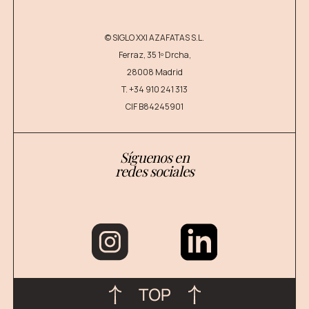
© SIGLO XXI AZAFATAS S.L.
Ferraz, 35 1º Drcha,
28008 Madrid
T.
+34 910 241 313
CIF B84245901
Síguenos en
redes sociales