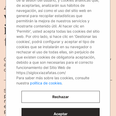
Aumenta la
de la sesión del usuario; y cookies analíticas que,
de aceptarlas, analizarán sus hábitos de
visibilidad y el
navegación, así como el uso del sitio web en
general para recopilar estadísticas que
permitirán la mejora de nuestros servicios y
interés del stand de
mostrarte contenido útil. Al hacer clic en
'Permitir', usted acepta todas las cookies del sitio
tu feria con azafatas
web. Por otro lado, si hace clic en 'Gestionar las
cookies', podrá configurar y aceptar el tipo de
cookies que se instalarán en su navegador o
rechazar el uso de todas ellas, sin perjuicio de
que existen cookies de obligatoria aceptación,
Gana más visibilidad con un equipo de azafatas y
debido a que son necesarias para el correcto
azafatos que te ayuden para atraer al público
funcionamiento del Sitio Web de
objetivo deseado.
https://sigloxxiazafatas.com/
Para saber más sobre las cookies, consulte
nuestra
política de cookies
.
Si tienes pensado ir a una
feria
para
promocionar tu empresa, una de las maneras
Rechazar
más comunes de poder estar allí es teniendo un
espacio donde poder tener un stand para
promocionar tu marca y empresa.
Aceptar