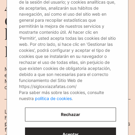
Agencia de azafatas
de la sesión del usuario; y cookies analíticas que,
de aceptarlas, analizarán sus hábitos de
en Madrid, la
navegación, así como el uso del sitio web en
general para recopilar estadísticas que
permitirán la mejora de nuestros servicios y
localización perfecta
mostrarte contenido útil. Al hacer clic en
'Permitir', usted acepta todas las cookies del sitio
para tus eventos
web. Por otro lado, si hace clic en 'Gestionar las
cookies', podrá configurar y aceptar el tipo de
cookies que se instalarán en su navegador o
rechazar el uso de todas ellas, sin perjuicio de
Madrid es el lugar perfecto para realizar un
que existen cookies de obligatoria aceptación,
evento. Por eso las agencias de azafatas de
debido a que son necesarias para el correcto
Madrid te ayudamos a que todo esté perfecto el
funcionamiento del Sitio Web de
día clave.
https://sigloxxiazafatas.com/
Para saber más sobre las cookies, consulte
nuestra
política de cookies
.
Los
eventos
,
congresos
y
ferias
son una de las
Rechazar
herramientas que se utilizan en
marketing
para
poder llegar a los usuarios de manera mucho más
fácil y sencilla, además de poder reforzar la
Aceptar