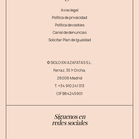
Aviso legal
Política de privacidad
Política de cookies
Canal de denuncias
Solicitar Plan de Igualdad
© SIGLO XXI AZAFATAS S.L.
Ferraz, 35 1º Drcha,
28008 Madrid
T.
+34 910 241 313
CIF B84245901
Síguenos en
redes sociales