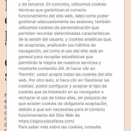
Nos convertimos en
y de terceros. En concreto, utilizamos cookies
técnicas que garantizan el correcto
expertos al volante
funcionamiento del sitio web, tales como poder
gestionar adecuadamente las sesiones; también
para la campaña
utilizamos cookies de personalización que
permiten recordar determinadas características
de la sesión del usuario; y cookies analíticas que,
"Cuando decimos
de aceptarlas, analizarán sus hábitos de
navegación, así como el uso del sitio web en
cerveza SIN, todo va
general para recopilar estadísticas que
permitirán la mejora de nuestros servicios y
sobre ruedas"
mostrarte contenido útil. Al hacer clic en
'Permitir', usted acepta todas las cookies del sitio
web. Por otro lado, si hace clic en 'Gestionar las
cookies', podrá configurar y aceptar el tipo de
cookies que se instalarán en su navegador o
Nuestros chicos de Siglo XXI se convirtieron en
rechazar el uso de todas ellas, sin perjuicio de
embajadores oficiales de la nueva campaña
que existen cookies de obligatoria aceptación,
lanzada por los Cerveceros de España y la DGT,
debido a que son necesarias para el correcto
donde además de crear conciencia sobre la
funcionamiento del Sitio Web de
ingesta de alcohol y el uso del volante,
https://sigloxxiazafatas.com/
descubrimos datos de sumo interés sobre la
Para saber más sobre las cookies, consulte
cerveza sin alcohol en nuestro país