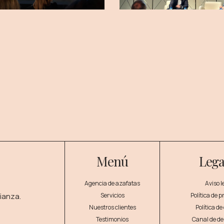
Menú
Lega
Agencia de azafatas
Aviso l
ianza.
Servicios
Política de 
Nuestros clientes
Política de
Testimonios
Canal de d