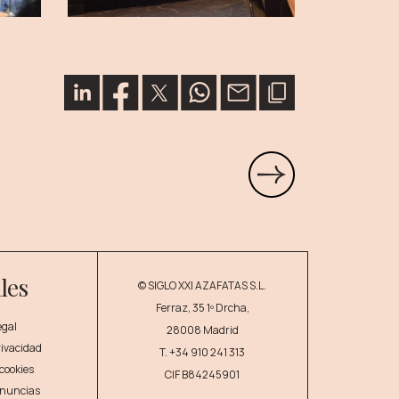
les
© SIGLO XXI AZAFATAS S.L.
Ferraz, 35 1º Drcha,
egal
28008 Madrid
privacidad
T.
+34 910 241 313
 cookies
CIF B84245901
enuncias