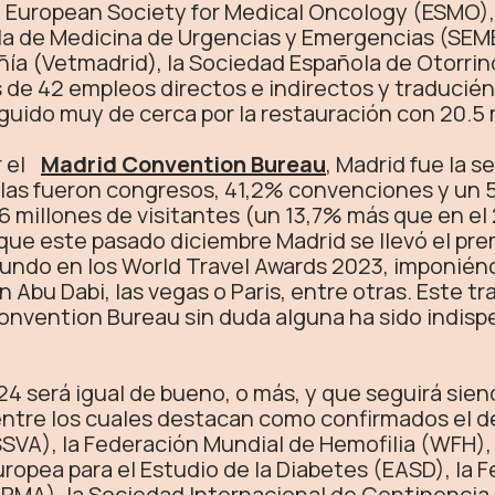
 European Society for Medical Oncology (ESMO),
la de Medicina de Urgencias y Emergencias (SEME
ía (Vetmadrid), la Sociedad Española de Otorrin
de 42 empleos directos e indirectos y traducié
guido muy de cerca por la restauración con 20.5 
 el
Madrid Convention Bureau
, Madrid fue la 
llas fueron congresos, 41,2% convenciones y un 5
6 millones de visitantes (un 13,7% más que en el 
que este pasado diciembre Madrid se llevó el pre
undo en los World Travel Awards 2023, imponiénd
bu Dabi, las vegas o Paris, entre otras. Este tra
onvention Bureau sin duda alguna ha sido indisp
4 será igual de bueno, o más, y que seguirá sien
ntre los cuales destacan como confirmados el de 
SVA), la Federación Mundial de Hemofilia (WFH),
ropea para el Estudio de la Diabetes (EASD), la 
RMA), la Sociedad Internacional de Continencia 