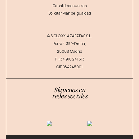
Canal de denuncias
Solicitar Plan de Igualdad
© SIGLO XXI AZAFATAS S.L.
Ferraz, 35 1º Drcha,
28008 Madrid
T.
+34 910 241 313
CIF B84245901
Síguenos en
redes sociales