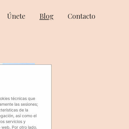
Únete
Blog
Contacto
ookies técnicas que
amente las sesiones;
erísticas de la
egación, así como el
os servicios y
o web. Por otro lado,