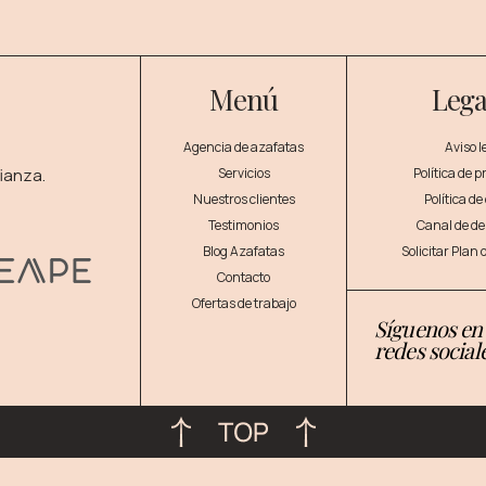
Menú
Lega
Agencia de azafatas
Aviso l
ianza.
Servicios
Política de 
Nuestros clientes
Política de
Testimonios
Canal de d
Blog Azafatas
Solicitar Plan
Contacto
Ofertas de trabajo
Síguenos en
redes social