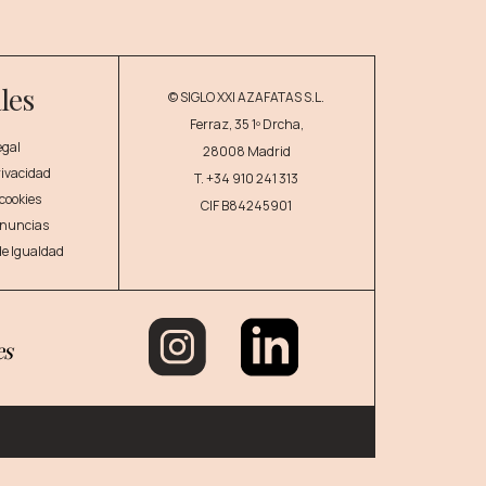
les
© SIGLO XXI AZAFATAS S.L.
Ferraz, 35 1º Drcha,
egal
28008 Madrid
privacidad
T.
+34 910 241 313
 cookies
CIF B84245901
enuncias
 de Igualdad
es