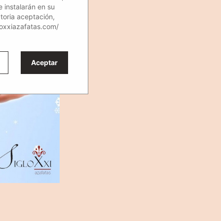
e instalarán en su
atoria aceptación,
loxxiazafatas.com/
Aceptar