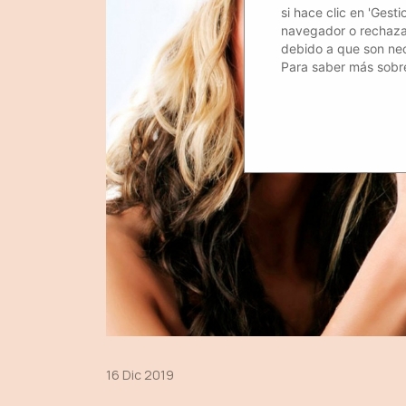
si hace clic en 'Gest
navegador o rechazar 
debido a que son nec
Para saber más sobre
16 Dic 2019